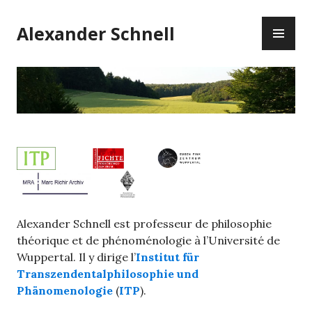
Skip
PR
to
Alexander Schnell
ME
content
Alexander Schnell est professeur de philosophie
théorique et de phénoménologie à l’Université de
Wuppertal. Il y dirige l’
Institut für
Transzendentalphilosophie und
Phänomenologie
(
ITP
).