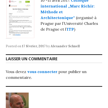
10 -11 avril 2017:
Colloque
international „Marc Richir:
Méthode et
Architectonique“
(organisé à
Prague par l’Université Charles
de Prague et l’
ITP
)
Posted on
17 février, 2017
by
Alexander Schnell
LAISSER UN COMMENTAIRE
Vous devez
vous connecter
pour publier un
commentaire.